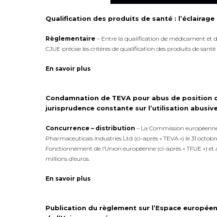
Qualification des produits de santé : l’éclairag
Règlementaire
– Entre la qualification de médicament et de 
CJUE précise les critères de qualification des produits de santé 
En savoir plus
Condamnation de TEVA pour abus de position d
jurisprudence constante sur l’utilisation abusi
Concurrence – distribution
– La Commission européenne 
Pharmaceuticals Industries Ltd (ci-après « TEVA ») le 31 octobre
Fonctionnement de l’Union européenne (ci-après « TFUE ») et
millions d’euros.
En savoir plus
Publication du règlement sur l’Espace européen