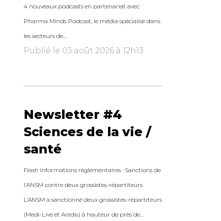
4 nouveaux podcasts en partenariat avec
Pharma Minds Podcast, le média spécialisé dans
les secteurs de…
Publié le 03 août 2026 à 12h13
Newsletter #4
Sciences de la vie /
santé
Flash informations réglementaires : Sanctions de
l’ANSM contre deux grossistes-répartiteurs
L’ANSM a sanctionné deux grossistes-répartiteurs
(Medi-Live et Aredis) à hauteur de près de…