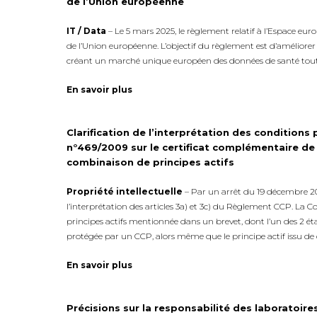
de l’Union européenne
IT / Data
– Le 5 mars 2025, le règlement relatif à l’Espace eur
de l’Union européenne. L’objectif du règlement est d’améliorer
créant un marché unique européen des données de santé tout 
En savoir plus
Clarification de l’interprétation des conditions
n°469/2009 sur le certificat complémentaire de
combinaison de principes actifs
Propriété intellectuelle
– Par un arrêt du 19 décembre 20
l’interprétation des articles 3a) et 3c) du Règlement CCP. La C
principes actifs mentionnée dans un brevet, dont l’un des 2 
protégée par un CCP, alors même que le principe actif issu de 
En savoir plus
Précisions sur la responsabilité des laboratoires