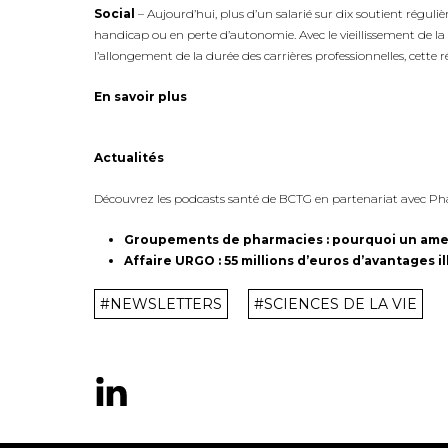
Social
– Aujourd’hui, plus d’un salarié sur dix soutient régu
handicap ou en perte d’autonomie. Avec le vieillissement de l
l’allongement de la durée des carrières professionnelles, cette réa
En savoir plus
Actualités
Découvrez les podcasts santé de BCTG en partenariat avec P
Groupements de pharmacies : pourquoi un amend
Affaire URGO : 55 millions d’euros d’avantages 
#NEWSLETTERS
#SCIENCES DE LA VIE