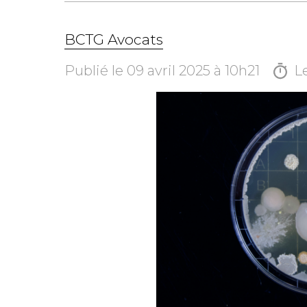
53 rue des Belles Feuilles
75116 PARIS
BCTG Avocats
Publié le 09 avril 2025 à 10h21
L