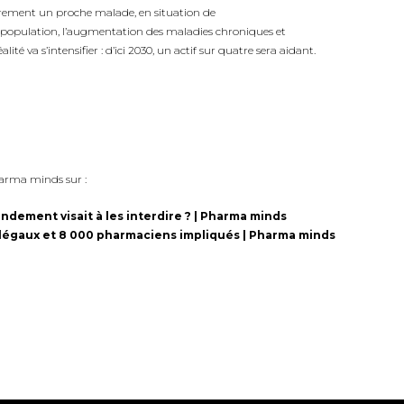
lièrement un proche malade, en situation de
a population, l’augmentation des maladies chroniques et
lité va s’intensifier : d’ici 2030, un actif sur quatre sera aidant.
harma minds sur :
ement visait à les interdire ? | Pharma minds
illégaux et 8 000 pharmaciens impliqués | Pharma minds