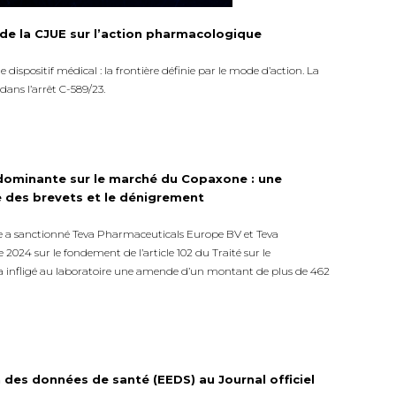
e de la CJUE sur l’action pharmacologique
dispositif médical : la frontière définie par le mode d’action. La
dans l’arrêt C-589/23.
ominante sur le marché du Copaxone : une
ve des brevets et le dénigrement
a sanctionné Teva Pharmaceuticals Europe BV et Teva
 2024 sur le fondement de l’article 102 du Traité sur le
 a infligé au laboratoire une amende d’un montant de plus de 462
 des données de santé (EEDS) au Journal officiel